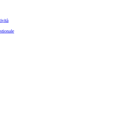
ività
stionale