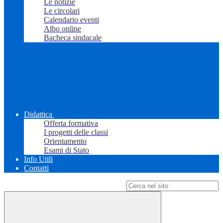
Le notizie
Le circolari
Calendario eventi
Albo online
Bacheca sindacale
Didattica
Offerta formativa
I progetti delle classi
Orientamento
Esami di Stato
Info Utili
Contatti
Campo di ricerca per le pagine del sito