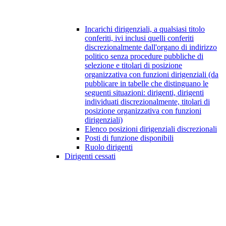
Incarichi dirigenziali, a qualsiasi titolo
conferiti, ivi inclusi quelli conferiti
discrezionalmente dall'organo di indirizzo
politico senza procedure pubbliche di
selezione e titolari di posizione
organizzativa con funzioni dirigenziali (da
pubblicare in tabelle che distinguano le
seguenti situazioni: dirigenti, dirigenti
individuati discrezionalmente, titolari di
posizione organizzativa con funzioni
dirigenziali)
Elenco posizioni dirigenziali discrezionali
Posti di funzione disponibili
Ruolo dirigenti
Dirigenti cessati