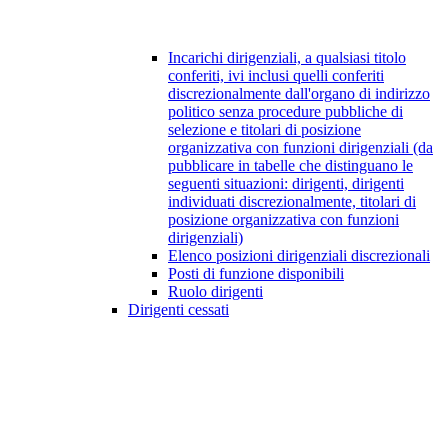
Incarichi dirigenziali, a qualsiasi titolo
conferiti, ivi inclusi quelli conferiti
discrezionalmente dall'organo di indirizzo
politico senza procedure pubbliche di
selezione e titolari di posizione
organizzativa con funzioni dirigenziali (da
pubblicare in tabelle che distinguano le
seguenti situazioni: dirigenti, dirigenti
individuati discrezionalmente, titolari di
posizione organizzativa con funzioni
dirigenziali)
Elenco posizioni dirigenziali discrezionali
Posti di funzione disponibili
Ruolo dirigenti
Dirigenti cessati