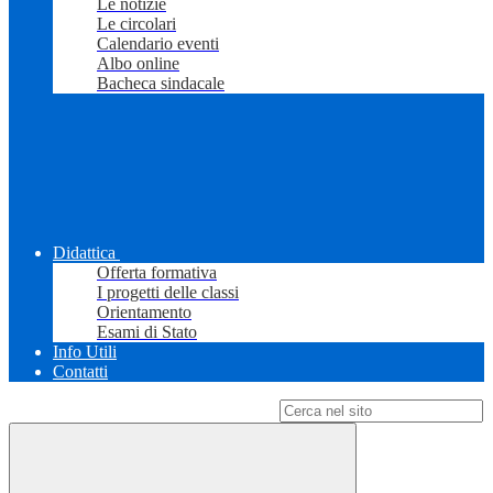
Le notizie
Le circolari
Calendario eventi
Albo online
Bacheca sindacale
Didattica
Offerta formativa
I progetti delle classi
Orientamento
Esami di Stato
Info Utili
Contatti
Campo di ricerca per le pagine del sito