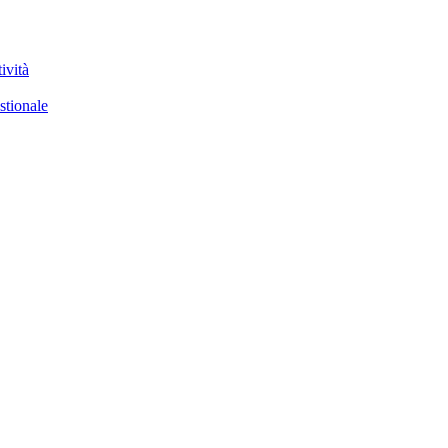
ività
stionale