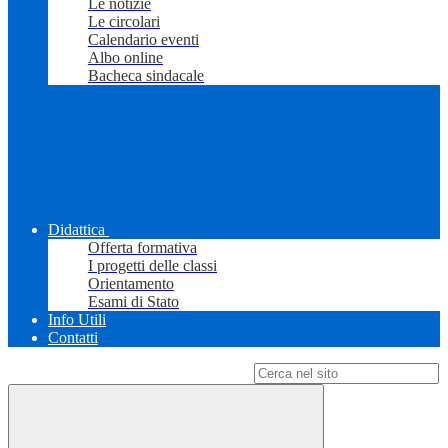
Le notizie
Le circolari
Calendario eventi
Albo online
Bacheca sindacale
Didattica
Offerta formativa
I progetti delle classi
Orientamento
Esami di Stato
Info Utili
Contatti
Campo di ricerca per le pagine del sito