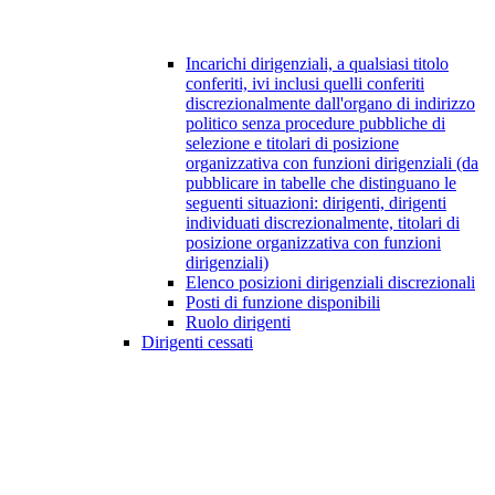
Incarichi dirigenziali, a qualsiasi titolo
conferiti, ivi inclusi quelli conferiti
discrezionalmente dall'organo di indirizzo
politico senza procedure pubbliche di
selezione e titolari di posizione
organizzativa con funzioni dirigenziali (da
pubblicare in tabelle che distinguano le
seguenti situazioni: dirigenti, dirigenti
individuati discrezionalmente, titolari di
posizione organizzativa con funzioni
dirigenziali)
Elenco posizioni dirigenziali discrezionali
Posti di funzione disponibili
Ruolo dirigenti
Dirigenti cessati