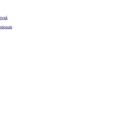
ività
stionale