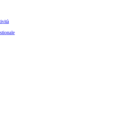
ività
stionale