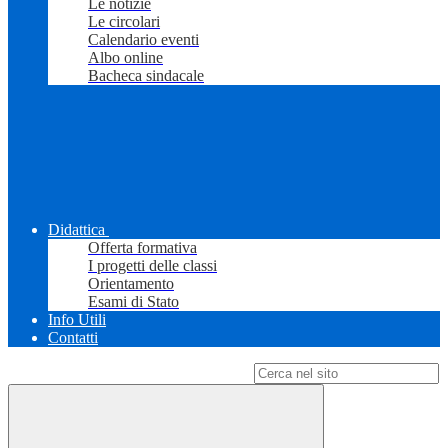
Le notizie
Le circolari
Calendario eventi
Albo online
Bacheca sindacale
Didattica
Offerta formativa
I progetti delle classi
Orientamento
Esami di Stato
Info Utili
Contatti
Campo di ricerca per le pagine del sito