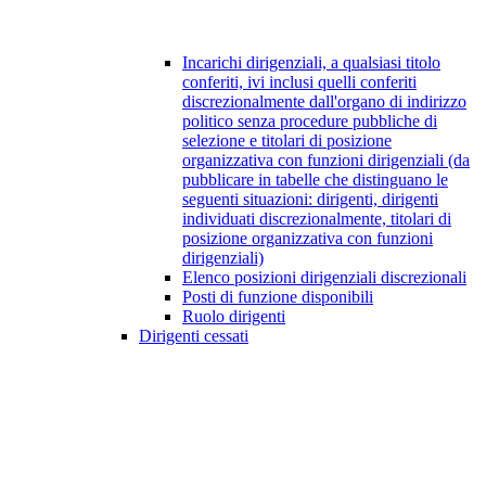
Incarichi dirigenziali, a qualsiasi titolo
conferiti, ivi inclusi quelli conferiti
discrezionalmente dall'organo di indirizzo
politico senza procedure pubbliche di
selezione e titolari di posizione
organizzativa con funzioni dirigenziali (da
pubblicare in tabelle che distinguano le
seguenti situazioni: dirigenti, dirigenti
individuati discrezionalmente, titolari di
posizione organizzativa con funzioni
dirigenziali)
Elenco posizioni dirigenziali discrezionali
Posti di funzione disponibili
Ruolo dirigenti
Dirigenti cessati