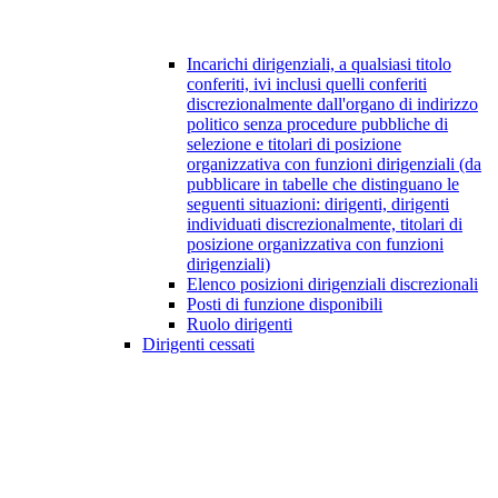
Incarichi dirigenziali, a qualsiasi titolo
conferiti, ivi inclusi quelli conferiti
discrezionalmente dall'organo di indirizzo
politico senza procedure pubbliche di
selezione e titolari di posizione
organizzativa con funzioni dirigenziali (da
pubblicare in tabelle che distinguano le
seguenti situazioni: dirigenti, dirigenti
individuati discrezionalmente, titolari di
posizione organizzativa con funzioni
dirigenziali)
Elenco posizioni dirigenziali discrezionali
Posti di funzione disponibili
Ruolo dirigenti
Dirigenti cessati