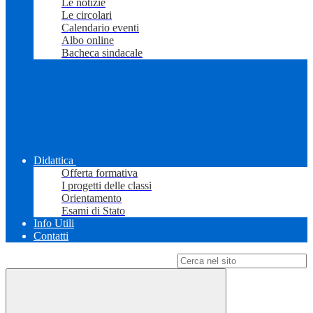
Le notizie
Le circolari
Calendario eventi
Albo online
Bacheca sindacale
Didattica
Offerta formativa
I progetti delle classi
Orientamento
Esami di Stato
Info Utili
Contatti
Campo di ricerca per le pagine del sito