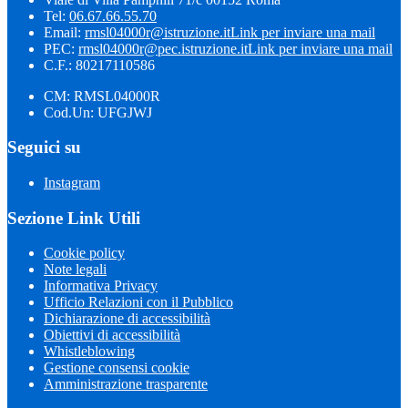
Tel:
06.67.66.55.70
Email:
rmsl04000r@istruzione.it
Link per inviare una mail
PEC:
rmsl04000r@pec.istruzione.it
Link per inviare una mail
C.F.: 80217110586
CM: RMSL04000R
Cod.Un: UFGJWJ
Seguici su
Instagram
Sezione Link Utili
Cookie policy
Note legali
Informativa Privacy
Ufficio Relazioni con il Pubblico
Dichiarazione di accessibilità
Obiettivi di accessibilità
Whistleblowing
Gestione consensi cookie
Amministrazione trasparente