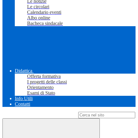
Le notizie
Le circolari
Calendario eventi
Albo online
Bacheca sindacale
Didattica
Offerta formativa
I progetti delle classi
Orientamento
Esami di Stato
Info Utili
Contatti
Campo di ricerca per le pagine del sito