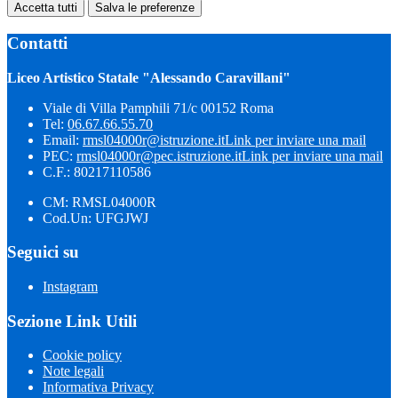
Accetta tutti
Salva le preferenze
Contatti
Liceo Artistico Statale "Alessando Caravillani"
Viale di Villa Pamphili 71/c 00152 Roma
Tel:
06.67.66.55.70
Email:
rmsl04000r@istruzione.it
Link per inviare una mail
PEC:
rmsl04000r@pec.istruzione.it
Link per inviare una mail
C.F.: 80217110586
CM: RMSL04000R
Cod.Un: UFGJWJ
Seguici su
Instagram
Sezione Link Utili
Cookie policy
Note legali
Informativa Privacy