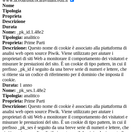
www.liceoartisticocaravillani.edu.it
Nome
Tipologia
Proprieta
Descrizione
Durata
Nome:
_pk_id.1.48e2
Tipologia:
analitico
Proprieta:
Prime Parti
Descrizione:
Questo nome di cookie è associato alla piattaforma di
analisi web open source Piwik. Viene utilizzato per aiutare i
proprietari di siti Web a monitorare il comportamento dei visitatori e
misurare le prestazioni del sito. È un cookie di tipo pattern, in cui il
prefisso _pk_id è seguito da una breve serie di numeri e lettere, che
si ritiene sia un codice di riferimento per il dominio che imposta il
cookie.
Durata:
1 anno
Nome:
_pk_ses.1.48e2
Tipologia:
analitico
Proprieta:
Prime Parti
Descrizione:
Questo nome di cookie è associato alla piattaforma di
analisi web open source Piwik. Viene utilizzato per aiutare i
proprietari di siti Web a monitorare il comportamento dei visitatori e
misurare le prestazioni del sito. È un cookie di tipo pattern, in cui il
prefisso _pk_ses è seguito da una breve serie di numeri e lettere, che