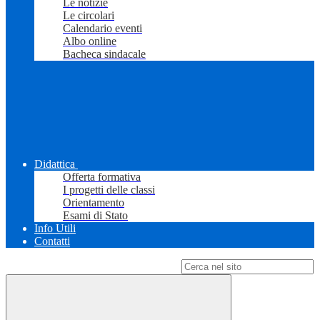
Le notizie
Le circolari
Calendario eventi
Albo online
Bacheca sindacale
Didattica
Offerta formativa
I progetti delle classi
Orientamento
Esami di Stato
Info Utili
Contatti
Campo di ricerca per le pagine del sito