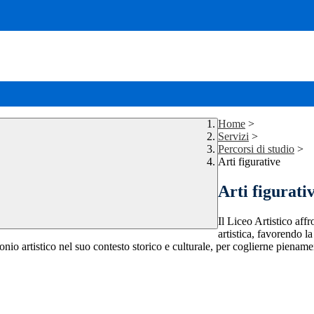
Home
>
Servizi
>
Percorsi di studio
>
Arti figurative
Arti figurati
Il Liceo Artistico affr
artistica, favorendo l
io artistico nel suo contesto storico e culturale, per coglierne pienamen