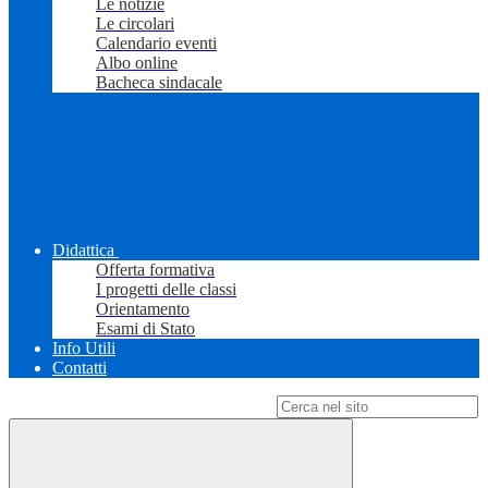
Le notizie
Le circolari
Calendario eventi
Albo online
Bacheca sindacale
Didattica
Offerta formativa
I progetti delle classi
Orientamento
Esami di Stato
Info Utili
Contatti
Campo di ricerca per le pagine del sito