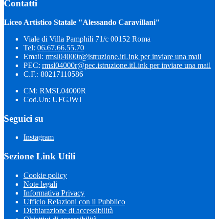
Contatti
Liceo Artistico Statale "Alessando Caravillani"
Viale di Villa Pamphili 71/c 00152 Roma
Tel:
06.67.66.55.70
Email:
rmsl04000r@istruzione.it
Link per inviare una mail
PEC:
rmsl04000r@pec.istruzione.it
Link per inviare una mail
C.F.: 80217110586
CM: RMSL04000R
Cod.Un: UFGJWJ
Seguici su
Instagram
Sezione Link Utili
Cookie policy
Note legali
Informativa Privacy
Ufficio Relazioni con il Pubblico
Dichiarazione di accessibilità