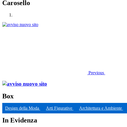
Carosello
Previous
Box
Design della Moda
Arti Figurative
Architettura e Ambiente
In Evidenza