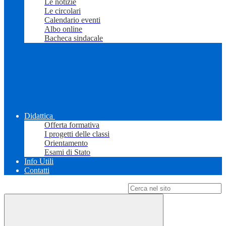
Le notizie
Le circolari
Calendario eventi
Albo online
Bacheca sindacale
Didattica
Offerta formativa
I progetti delle classi
Orientamento
Esami di Stato
Info Utili
Contatti
Campo di ricerca per le pagine del sito