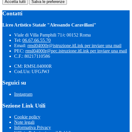
Accetta tutti
Salva le preferenze
Contatti
Liceo Artistico Statale "Alessando Caravillani"
Viale di Villa Pamphili 71/c 00152 Roma
Tel:
06.67.66.55.70
Email:
rmsl04000r@istruzione.it
Link per inviare una mail
PEC:
rmsl04000r@pec.istruzione.it
Link per inviare una mail
C.F.: 80217110586
CM: RMSL04000R
Cod.Un: UFGJWJ
Seguici su
Instagram
Sezione Link Utili
Cookie policy
Note legali
Informativa Privacy