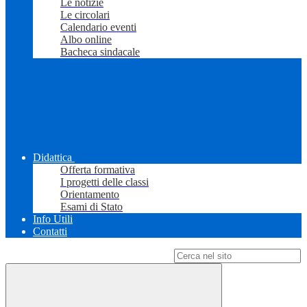
Le notizie
Le circolari
Calendario eventi
Albo online
Bacheca sindacale
Didattica
Offerta formativa
I progetti delle classi
Orientamento
Esami di Stato
Info Utili
Contatti
Campo di ricerca per le pagine del sito