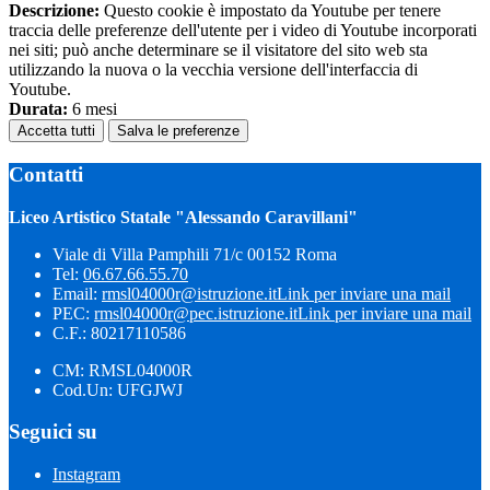
Descrizione:
Questo cookie è impostato da Youtube per tenere
traccia delle preferenze dell'utente per i video di Youtube incorporati
nei siti; può anche determinare se il visitatore del sito web sta
utilizzando la nuova o la vecchia versione dell'interfaccia di
Youtube.
Durata:
6 mesi
Accetta tutti
Salva le preferenze
Contatti
Liceo Artistico Statale "Alessando Caravillani"
Viale di Villa Pamphili 71/c 00152 Roma
Tel:
06.67.66.55.70
Email:
rmsl04000r@istruzione.it
Link per inviare una mail
PEC:
rmsl04000r@pec.istruzione.it
Link per inviare una mail
C.F.: 80217110586
CM: RMSL04000R
Cod.Un: UFGJWJ
Seguici su
Instagram