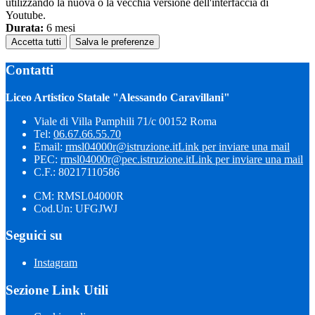
utilizzando la nuova o la vecchia versione dell'interfaccia di
Youtube.
Durata:
6 mesi
Accetta tutti
Salva le preferenze
Contatti
Liceo Artistico Statale "Alessando Caravillani"
Viale di Villa Pamphili 71/c 00152 Roma
Tel:
06.67.66.55.70
Email:
rmsl04000r@istruzione.it
Link per inviare una mail
PEC:
rmsl04000r@pec.istruzione.it
Link per inviare una mail
C.F.: 80217110586
CM: RMSL04000R
Cod.Un: UFGJWJ
Seguici su
Instagram
Sezione Link Utili