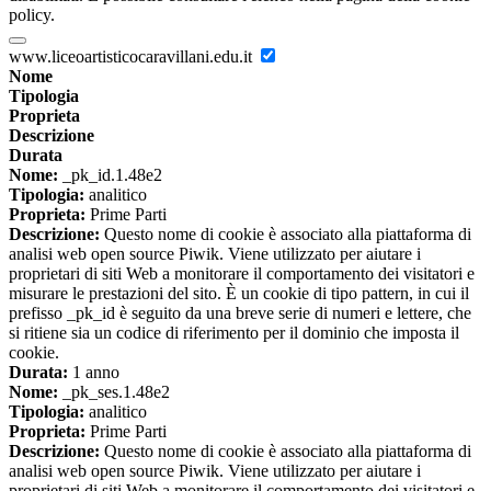
policy.
www.liceoartisticocaravillani.edu.it
Nome
Tipologia
Proprieta
Descrizione
Durata
Nome:
_pk_id.1.48e2
Tipologia:
analitico
Proprieta:
Prime Parti
Descrizione:
Questo nome di cookie è associato alla piattaforma di
analisi web open source Piwik. Viene utilizzato per aiutare i
proprietari di siti Web a monitorare il comportamento dei visitatori e
misurare le prestazioni del sito. È un cookie di tipo pattern, in cui il
prefisso _pk_id è seguito da una breve serie di numeri e lettere, che
si ritiene sia un codice di riferimento per il dominio che imposta il
cookie.
Durata:
1 anno
Nome:
_pk_ses.1.48e2
Tipologia:
analitico
Proprieta:
Prime Parti
Descrizione:
Questo nome di cookie è associato alla piattaforma di
analisi web open source Piwik. Viene utilizzato per aiutare i
proprietari di siti Web a monitorare il comportamento dei visitatori e