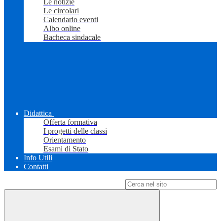
Le notizie
Le circolari
Calendario eventi
Albo online
Bacheca sindacale
Didattica
Offerta formativa
I progetti delle classi
Orientamento
Esami di Stato
Info Utili
Contatti
Campo di ricerca per le pagine del sito