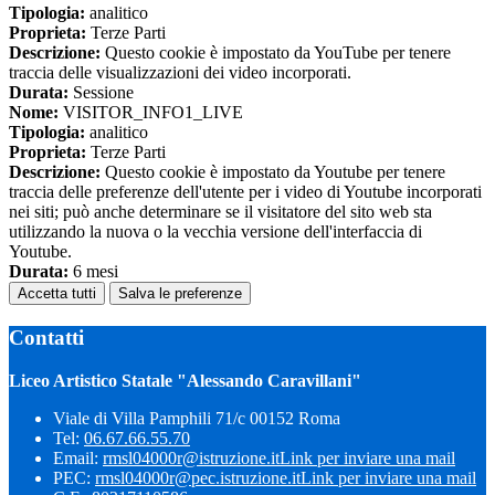
Tipologia:
analitico
Proprieta:
Terze Parti
Descrizione:
Questo cookie è impostato da YouTube per tenere
traccia delle visualizzazioni dei video incorporati.
Durata:
Sessione
Nome:
VISITOR_INFO1_LIVE
Tipologia:
analitico
Proprieta:
Terze Parti
Descrizione:
Questo cookie è impostato da Youtube per tenere
traccia delle preferenze dell'utente per i video di Youtube incorporati
nei siti; può anche determinare se il visitatore del sito web sta
utilizzando la nuova o la vecchia versione dell'interfaccia di
Youtube.
Durata:
6 mesi
Accetta tutti
Salva le preferenze
Contatti
Liceo Artistico Statale "Alessando Caravillani"
Viale di Villa Pamphili 71/c 00152 Roma
Tel:
06.67.66.55.70
Email:
rmsl04000r@istruzione.it
Link per inviare una mail
PEC:
rmsl04000r@pec.istruzione.it
Link per inviare una mail