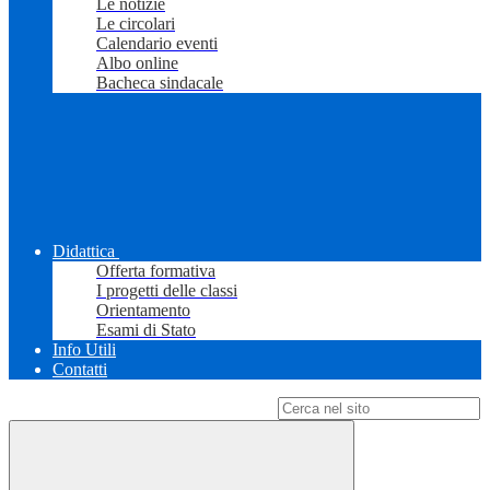
Le notizie
Le circolari
Calendario eventi
Albo online
Bacheca sindacale
Didattica
Offerta formativa
I progetti delle classi
Orientamento
Esami di Stato
Info Utili
Contatti
Campo di ricerca per le pagine del sito