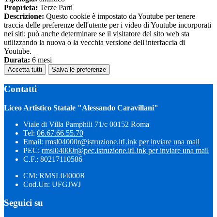
Proprieta:
Terze Parti
Descrizione:
Questo cookie è impostato da Youtube per tenere
traccia delle preferenze dell'utente per i video di Youtube incorporati
nei siti; può anche determinare se il visitatore del sito web sta
utilizzando la nuova o la vecchia versione dell'interfaccia di
Youtube.
Durata:
6 mesi
Accetta tutti
Salva le preferenze
Contatti
Liceo Artistico Statale "Alessando Caravillani"
Viale di Villa Pamphili 71/c 00152 Roma
Tel:
06.67.66.55.70
Email:
rmsl04000r@istruzione.it
Link per inviare una mail
PEC:
rmsl04000r@pec.istruzione.it
Link per inviare una mail
C.F.: 80217110586
CM: RMSL04000R
Cod.Un: UFGJWJ
Seguici su