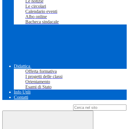
Le notizie
Le circolari
Calendario eventi
Albo online
Bacheca sindacale
Didattica
Offerta formativa
I progetti delle classi
Orientamento
Esami di Stato
Info Utili
Contatti
Campo di ricerca per le pagine del sito