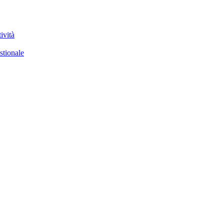
ività
stionale