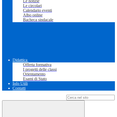
Le notizie
Le circolari
Calendario eventi
Albo online
Bacheca sindacale
Didattica
Offerta formativa
I progetti delle classi
Orientamento
Esami di Stato
Info Utili
Contatti
Campo di ricerca per le pagine del sito