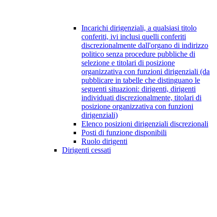
Incarichi dirigenziali, a qualsiasi titolo
conferiti, ivi inclusi quelli conferiti
discrezionalmente dall'organo di indirizzo
politico senza procedure pubbliche di
selezione e titolari di posizione
organizzativa con funzioni dirigenziali (da
pubblicare in tabelle che distinguano le
seguenti situazioni: dirigenti, dirigenti
individuati discrezionalmente, titolari di
posizione organizzativa con funzioni
dirigenziali)
Elenco posizioni dirigenziali discrezionali
Posti di funzione disponibili
Ruolo dirigenti
Dirigenti cessati