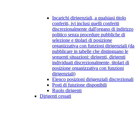
Incarichi dirigenziali, a qualsiasi titolo
conferiti, ivi inclusi quelli conferiti
discrezionalmente dall'organo di indirizzo
politico senza procedure pubbliche di
selezione e titolari di posizione
organizzativa con funzioni dirigenziali (da
pubblicare in tabelle che distinguano le
seguenti situazioni: dirigenti, dirigenti
individuati discrezionalmente, titolari di
posizione organizzativa con funzioni
dirigenziali)
Elenco posizioni dirigenziali discrezionali
Posti di funzione disponibili
Ruolo dirigenti
Dirigenti cessati