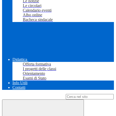
Le notizie
Le circolari
Calendario eventi
Albo online
Bacheca sindacale
Didattica
Offerta formativa
I progetti delle classi
Orientamento
Esami di Stato
Info Utili
Contatti
Campo di ricerca per le pagine del sito