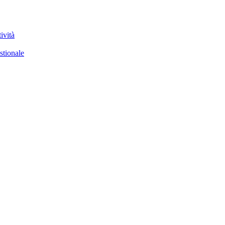
ività
stionale