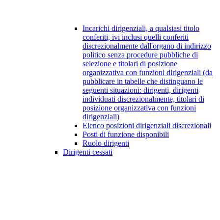
Incarichi dirigenziali, a qualsiasi titolo
conferiti, ivi inclusi quelli conferiti
discrezionalmente dall'organo di indirizzo
politico senza procedure pubbliche di
selezione e titolari di posizione
organizzativa con funzioni dirigenziali (da
pubblicare in tabelle che distinguano le
seguenti situazioni: dirigenti, dirigenti
individuati discrezionalmente, titolari di
posizione organizzativa con funzioni
dirigenziali)
Elenco posizioni dirigenziali discrezionali
Posti di funzione disponibili
Ruolo dirigenti
Dirigenti cessati