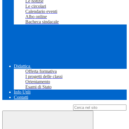
Le notizie
Le circolari
Calendario eventi
Albo online
Bacheca sindacale
Didattica
Offerta formativa
I progetti delle classi
Orientamento
Esami di Stato
Info Utili
Contatti
Campo di ricerca per le pagine del sito