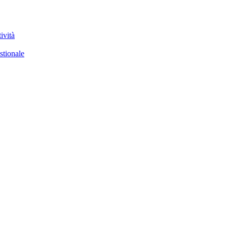
ività
stionale