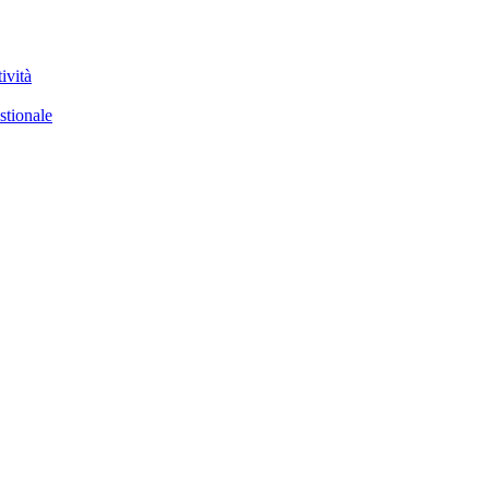
ività
stionale