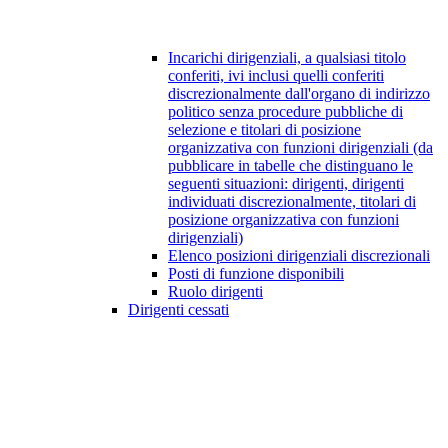
Incarichi dirigenziali, a qualsiasi titolo
conferiti, ivi inclusi quelli conferiti
discrezionalmente dall'organo di indirizzo
politico senza procedure pubbliche di
selezione e titolari di posizione
organizzativa con funzioni dirigenziali (da
pubblicare in tabelle che distinguano le
seguenti situazioni: dirigenti, dirigenti
individuati discrezionalmente, titolari di
posizione organizzativa con funzioni
dirigenziali)
Elenco posizioni dirigenziali discrezionali
Posti di funzione disponibili
Ruolo dirigenti
Dirigenti cessati