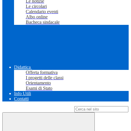
Le notizie
Le circolari
Calendario eventi
Albo online
Bacheca sindacale
Didattica
Offerta formativa
I progetti delle classi
Orientamento
Esami di Stato
Info Utili
Contatti
Campo di ricerca per le pagine del sito