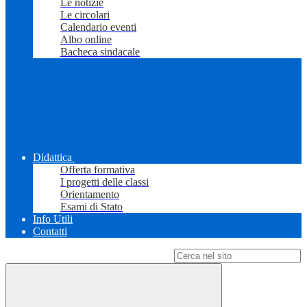
Le notizie
Le circolari
Calendario eventi
Albo online
Bacheca sindacale
Didattica
Offerta formativa
I progetti delle classi
Orientamento
Esami di Stato
Info Utili
Contatti
Campo di ricerca per le pagine del sito