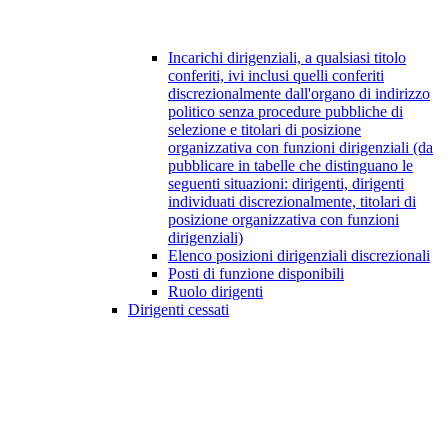
Incarichi dirigenziali, a qualsiasi titolo
conferiti, ivi inclusi quelli conferiti
discrezionalmente dall'organo di indirizzo
politico senza procedure pubbliche di
selezione e titolari di posizione
organizzativa con funzioni dirigenziali (da
pubblicare in tabelle che distinguano le
seguenti situazioni: dirigenti, dirigenti
individuati discrezionalmente, titolari di
posizione organizzativa con funzioni
dirigenziali)
Elenco posizioni dirigenziali discrezionali
Posti di funzione disponibili
Ruolo dirigenti
Dirigenti cessati