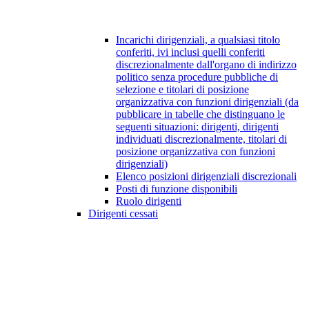
Incarichi dirigenziali, a qualsiasi titolo
conferiti, ivi inclusi quelli conferiti
discrezionalmente dall'organo di indirizzo
politico senza procedure pubbliche di
selezione e titolari di posizione
organizzativa con funzioni dirigenziali (da
pubblicare in tabelle che distinguano le
seguenti situazioni: dirigenti, dirigenti
individuati discrezionalmente, titolari di
posizione organizzativa con funzioni
dirigenziali)
Elenco posizioni dirigenziali discrezionali
Posti di funzione disponibili
Ruolo dirigenti
Dirigenti cessati