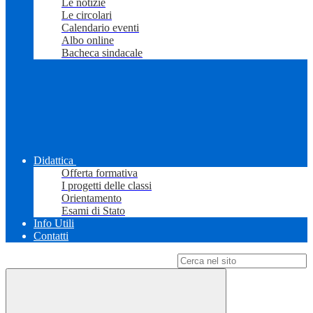
Le notizie
Le circolari
Calendario eventi
Albo online
Bacheca sindacale
Didattica
Offerta formativa
I progetti delle classi
Orientamento
Esami di Stato
Info Utili
Contatti
Campo di ricerca per le pagine del sito