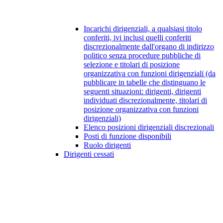
Incarichi dirigenziali, a qualsiasi titolo
conferiti, ivi inclusi quelli conferiti
discrezionalmente dall'organo di indirizzo
politico senza procedure pubbliche di
selezione e titolari di posizione
organizzativa con funzioni dirigenziali (da
pubblicare in tabelle che distinguano le
seguenti situazioni: dirigenti, dirigenti
individuati discrezionalmente, titolari di
posizione organizzativa con funzioni
dirigenziali)
Elenco posizioni dirigenziali discrezionali
Posti di funzione disponibili
Ruolo dirigenti
Dirigenti cessati