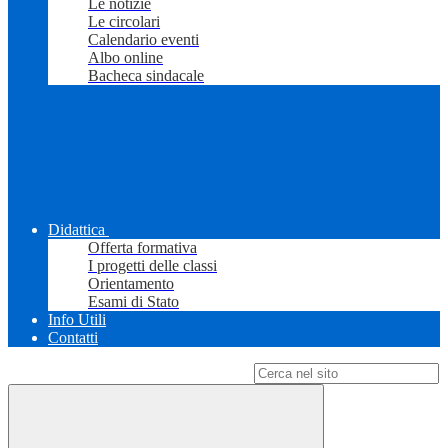
Le notizie
Le circolari
Calendario eventi
Albo online
Bacheca sindacale
Didattica
Offerta formativa
I progetti delle classi
Orientamento
Esami di Stato
Info Utili
Contatti
Campo di ricerca per le pagine del sito