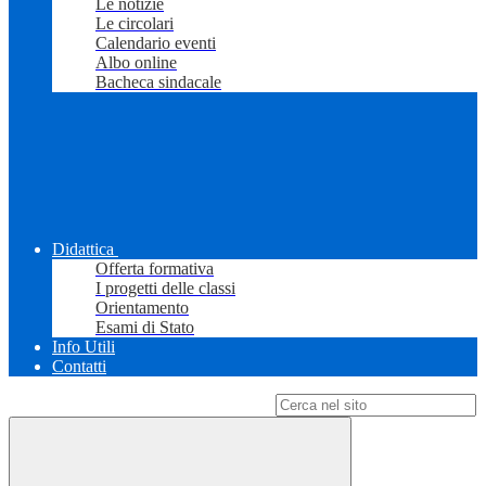
Le notizie
Le circolari
Calendario eventi
Albo online
Bacheca sindacale
Didattica
Offerta formativa
I progetti delle classi
Orientamento
Esami di Stato
Info Utili
Contatti
Campo di ricerca per le pagine del sito