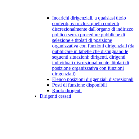
Incarichi dirigenziali, a qualsiasi titolo
conferiti, ivi inclusi quelli conferiti
discrezionalmente dall'organo di indirizzo
politico senza procedure pubbliche di
selezione e titolari di posizione
organizzativa con funzioni dirigenziali (da
pubblicare in tabelle che distinguano le
seguenti situazioni: dirigenti, dirigenti
individuati discrezionalmente, titolari di
posizione organizzativa con funzioni
dirigenziali)
Elenco posizioni dirigenziali discrezionali
Posti di funzione disponibili
Ruolo dirigenti
Dirigenti cessati