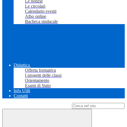
Le notizie
Le circolari
Calendario eventi
Albo online
Bacheca sindacale
Didattica
Offerta formativa
I progetti delle classi
Orientamento
Esami di Stato
Info Utili
Contatti
Campo di ricerca per le pagine del sito