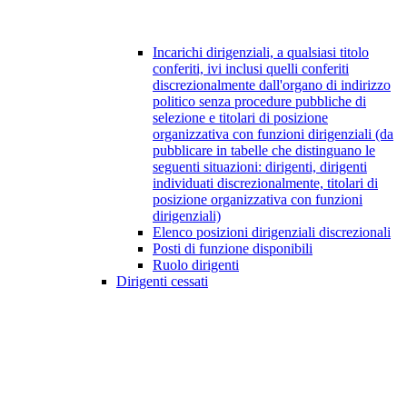
Incarichi dirigenziali, a qualsiasi titolo
conferiti, ivi inclusi quelli conferiti
discrezionalmente dall'organo di indirizzo
politico senza procedure pubbliche di
selezione e titolari di posizione
organizzativa con funzioni dirigenziali (da
pubblicare in tabelle che distinguano le
seguenti situazioni: dirigenti, dirigenti
individuati discrezionalmente, titolari di
posizione organizzativa con funzioni
dirigenziali)
Elenco posizioni dirigenziali discrezionali
Posti di funzione disponibili
Ruolo dirigenti
Dirigenti cessati