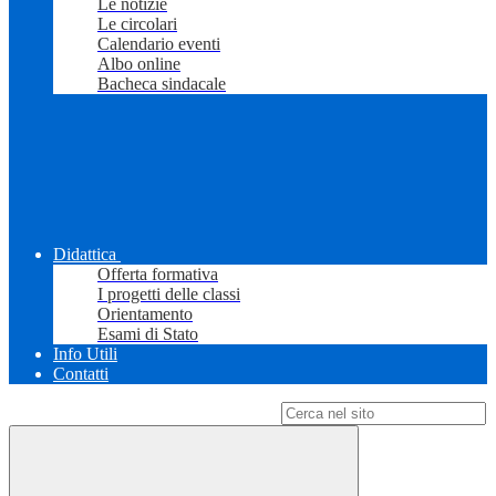
Le notizie
Le circolari
Calendario eventi
Albo online
Bacheca sindacale
Didattica
Offerta formativa
I progetti delle classi
Orientamento
Esami di Stato
Info Utili
Contatti
Campo di ricerca per le pagine del sito