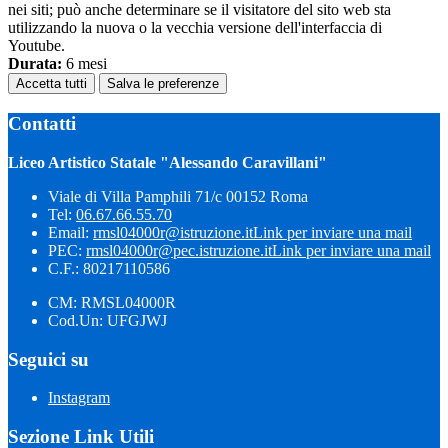
nei siti; può anche determinare se il visitatore del sito web sta
utilizzando la nuova o la vecchia versione dell'interfaccia di
Youtube.
Durata:
6 mesi
Accetta tutti
Salva le preferenze
Contatti
Liceo Artistico Statale "Alessando Caravillani"
Viale di Villa Pamphili 71/c 00152 Roma
Tel:
06.67.66.55.70
Email:
rmsl04000r@istruzione.it
Link per inviare una mail
PEC:
rmsl04000r@pec.istruzione.it
Link per inviare una mail
C.F.: 80217110586
CM: RMSL04000R
Cod.Un: UFGJWJ
Seguici su
Instagram
Sezione Link Utili