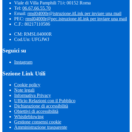
Viale di Villa Pamphili 71/c 00152 Roma
Tel:
06.67.66.55.70
Email:
rmsl04000r@istruzione.it
Link per inviare una mail
PEC:
rmsl04000r@pec.istruzione.it
Link per inviare una mail
C.F.: 80217110586
CM: RMSL04000R
Cod.Un: UFGJWJ
Seguici su
Instagram
Sezione Link Utili
Cookie policy
Note legali
Informativa Privacy
Ufficio Relazioni con il Pubblico
Dichiarazione di accessibilità
Obiettivi di accessibilità
Whistleblowing
Gestione consensi cookie
Amministrazione trasparente