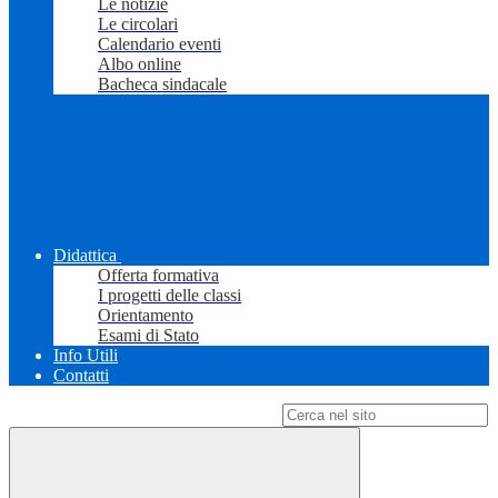
Le notizie
Le circolari
Calendario eventi
Albo online
Bacheca sindacale
Didattica
Offerta formativa
I progetti delle classi
Orientamento
Esami di Stato
Info Utili
Contatti
Campo di ricerca per le pagine del sito