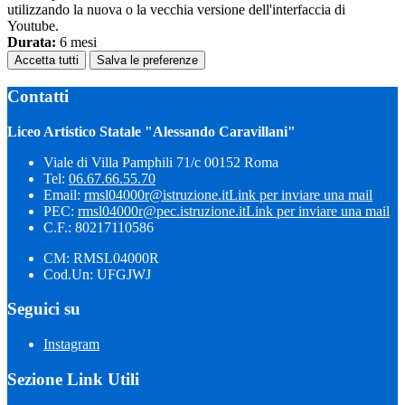
utilizzando la nuova o la vecchia versione dell'interfaccia di
Youtube.
Durata:
6 mesi
Accetta tutti
Salva le preferenze
Contatti
Liceo Artistico Statale "Alessando Caravillani"
Viale di Villa Pamphili 71/c 00152 Roma
Tel:
06.67.66.55.70
Email:
rmsl04000r@istruzione.it
Link per inviare una mail
PEC:
rmsl04000r@pec.istruzione.it
Link per inviare una mail
C.F.: 80217110586
CM: RMSL04000R
Cod.Un: UFGJWJ
Seguici su
Instagram
Sezione Link Utili