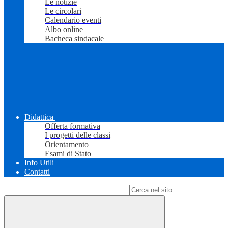
Le notizie
Le circolari
Calendario eventi
Albo online
Bacheca sindacale
Didattica
Offerta formativa
I progetti delle classi
Orientamento
Esami di Stato
Info Utili
Contatti
Campo di ricerca per le pagine del sito