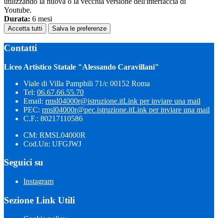
utilizzando la nuova o la vecchia versione dell'interfaccia di
Youtube.
Durata:
6 mesi
Accetta tutti
Salva le preferenze
Contatti
Liceo Artistico Statale "Alessando Caravillani"
Viale di Villa Pamphili 71/c 00152 Roma
Tel:
06.67.66.55.70
Email:
rmsl04000r@istruzione.it
Link per inviare una mail
PEC:
rmsl04000r@pec.istruzione.it
Link per inviare una mail
C.F.: 80217110586
CM: RMSL04000R
Cod.Un: UFGJWJ
Seguici su
Instagram
Sezione Link Utili