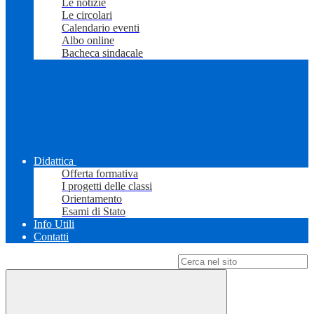
Le notizie
Le circolari
Calendario eventi
Albo online
Bacheca sindacale
Didattica
Offerta formativa
I progetti delle classi
Orientamento
Esami di Stato
Info Utili
Contatti
Campo di ricerca per le pagine del sito