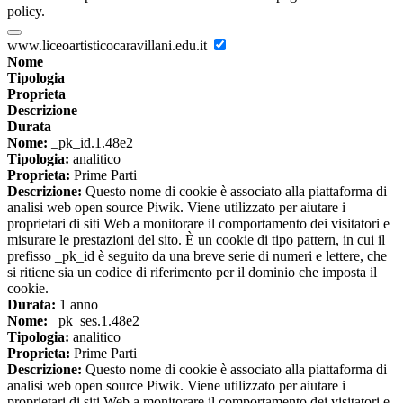
policy.
www.liceoartisticocaravillani.edu.it
Nome
Tipologia
Proprieta
Descrizione
Durata
Nome:
_pk_id.1.48e2
Tipologia:
analitico
Proprieta:
Prime Parti
Descrizione:
Questo nome di cookie è associato alla piattaforma di
analisi web open source Piwik. Viene utilizzato per aiutare i
proprietari di siti Web a monitorare il comportamento dei visitatori e
misurare le prestazioni del sito. È un cookie di tipo pattern, in cui il
prefisso _pk_id è seguito da una breve serie di numeri e lettere, che
si ritiene sia un codice di riferimento per il dominio che imposta il
cookie.
Durata:
1 anno
Nome:
_pk_ses.1.48e2
Tipologia:
analitico
Proprieta:
Prime Parti
Descrizione:
Questo nome di cookie è associato alla piattaforma di
analisi web open source Piwik. Viene utilizzato per aiutare i
proprietari di siti Web a monitorare il comportamento dei visitatori e