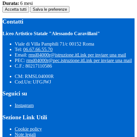
Durata:
6 mesi
Accetta tutti
Salva le preferenze
Contatti
Liceo Artistico Statale "Alessando Caravillani"
Viale di Villa Pamphili 71/c 00152 Roma
Tel:
06.67.66.55.70
Email:
rmsl04000r@istruzione.it
Link per inviare una mail
PEC:
rmsl04000r@pec.istruzione.it
Link per inviare una mail
C.F.: 80217110586
CM: RMSL04000R
Cod.Un: UFGJWJ
Seguici su
Instagram
Sezione Link Utili
Cookie policy
Note legali