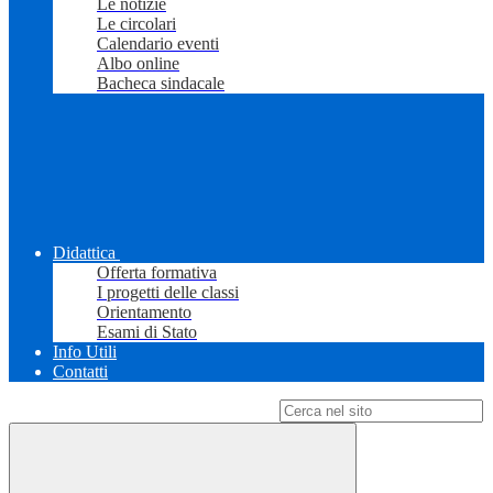
Le notizie
Le circolari
Calendario eventi
Albo online
Bacheca sindacale
Didattica
Offerta formativa
I progetti delle classi
Orientamento
Esami di Stato
Info Utili
Contatti
Campo di ricerca per le pagine del sito