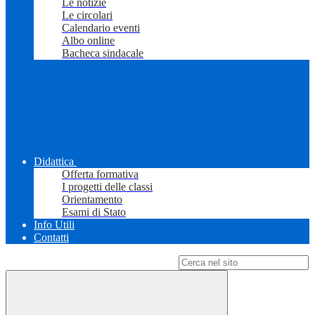
Le notizie
Le circolari
Calendario eventi
Albo online
Bacheca sindacale
Didattica
Offerta formativa
I progetti delle classi
Orientamento
Esami di Stato
Info Utili
Contatti
Campo di ricerca per le pagine del sito