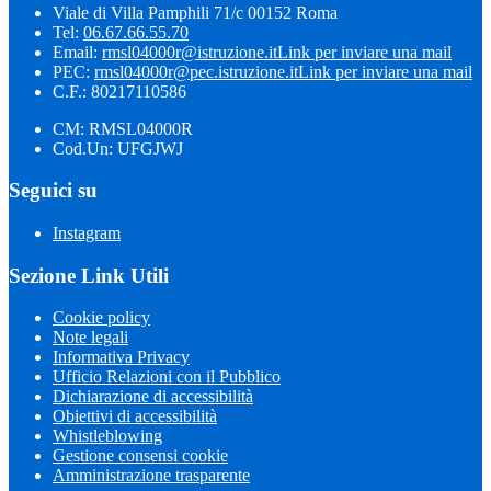
Viale di Villa Pamphili 71/c 00152 Roma
Tel:
06.67.66.55.70
Email:
rmsl04000r@istruzione.it
Link per inviare una mail
PEC:
rmsl04000r@pec.istruzione.it
Link per inviare una mail
C.F.: 80217110586
CM: RMSL04000R
Cod.Un: UFGJWJ
Seguici su
Instagram
Sezione Link Utili
Cookie policy
Note legali
Informativa Privacy
Ufficio Relazioni con il Pubblico
Dichiarazione di accessibilità
Obiettivi di accessibilità
Whistleblowing
Gestione consensi cookie
Amministrazione trasparente