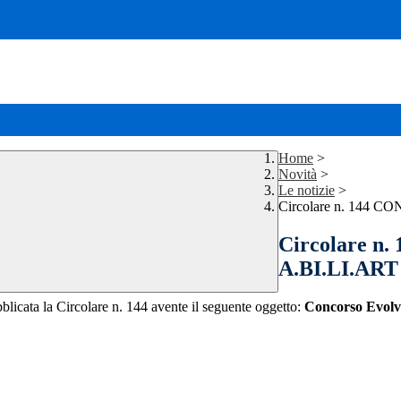
Home
>
Novità
>
Le notizie
>
Circolare n. 144
Circolare 
A.BI.LI.AR
bblicata la Circolare n. 144 avente il seguente oggetto:
Concorso Evo