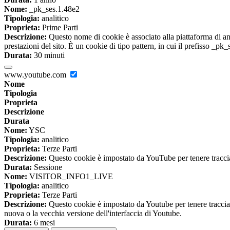
Nome:
_pk_ses.1.48e2
Tipologia:
analitico
Proprieta:
Prime Parti
Descrizione:
Questo nome di cookie è associato alla piattaforma di ana
prestazioni del sito. È un cookie di tipo pattern, in cui il prefisso _pk
Durata:
30 minuti
www.youtube.com
Nome
Tipologia
Proprieta
Descrizione
Durata
Nome:
YSC
Tipologia:
analitico
Proprieta:
Terze Parti
Descrizione:
Questo cookie è impostato da YouTube per tenere traccia 
Durata:
Sessione
Nome:
VISITOR_INFO1_LIVE
Tipologia:
analitico
Proprieta:
Terze Parti
Descrizione:
Questo cookie è impostato da Youtube per tenere traccia de
nuova o la vecchia versione dell'interfaccia di Youtube.
Durata:
6 mesi