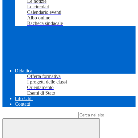
Le notizie
Le circolari
Calendario eventi
Albo online
Bacheca sindacale
Didattica
Offerta formativa
I progetti delle classi
Orientamento
Esami di Stato
Info Utili
Contatti
Campo di ricerca per le pagine del sito