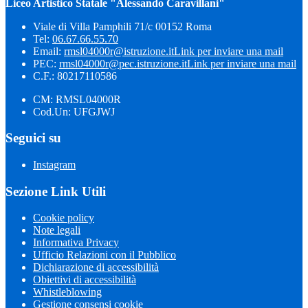
Liceo Artistico Statale "Alessando Caravillani"
Viale di Villa Pamphili 71/c 00152 Roma
Tel:
06.67.66.55.70
Email:
rmsl04000r@istruzione.it
Link per inviare una mail
PEC:
rmsl04000r@pec.istruzione.it
Link per inviare una mail
C.F.: 80217110586
CM: RMSL04000R
Cod.Un: UFGJWJ
Seguici su
Instagram
Sezione Link Utili
Cookie policy
Note legali
Informativa Privacy
Ufficio Relazioni con il Pubblico
Dichiarazione di accessibilità
Obiettivi di accessibilità
Whistleblowing
Gestione consensi cookie