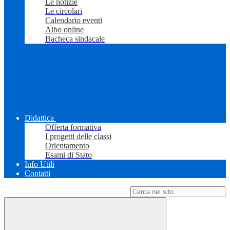
Le notizie
Le circolari
Calendario eventi
Albo online
Bacheca sindacale
Didattica
Offerta formativa
I progetti delle classi
Orientamento
Esami di Stato
Info Utili
Contatti
Campo di ricerca per le pagine del sito