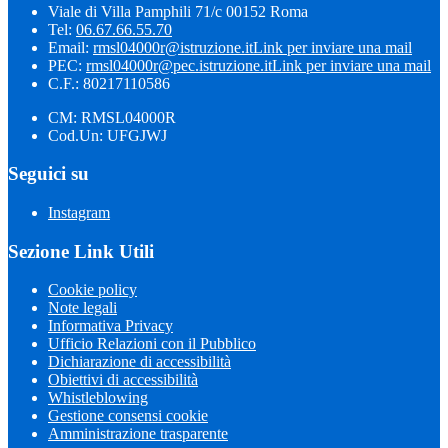
Viale di Villa Pamphili 71/c 00152 Roma
Tel:
06.67.66.55.70
Email:
rmsl04000r@istruzione.it
Link per inviare una mail
PEC:
rmsl04000r@pec.istruzione.it
Link per inviare una mail
C.F.: 80217110586
CM: RMSL04000R
Cod.Un: UFGJWJ
Seguici su
Instagram
Sezione Link Utili
Cookie policy
Note legali
Informativa Privacy
Ufficio Relazioni con il Pubblico
Dichiarazione di accessibilità
Obiettivi di accessibilità
Whistleblowing
Gestione consensi cookie
Amministrazione trasparente