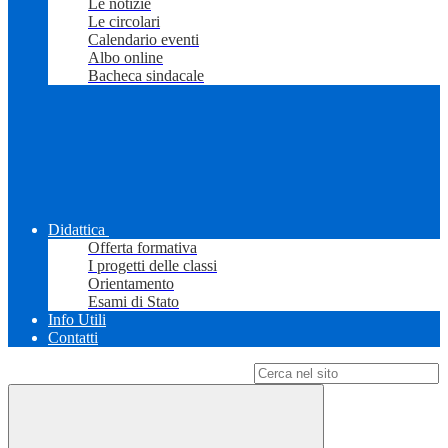
Le notizie
Le circolari
Calendario eventi
Albo online
Bacheca sindacale
Didattica
Offerta formativa
I progetti delle classi
Orientamento
Esami di Stato
Info Utili
Contatti
Campo di ricerca per le pagine del sito