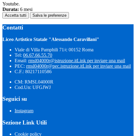
Youtube.
Durata:
6 mesi
Accetta tutti
Salva le preferenze
Contatti
Liceo Artistico Statale "Alessando Caravillani"
Viale di Villa Pamphili 71/c 00152 Roma
Tel:
06.67.66.55.70
Email:
rmsl04000r@istruzione.it
Link per inviare una mail
PEC:
rmsl04000r@pec.istruzione.it
Link per inviare una mail
C.F.: 80217110586
CM: RMSL04000R
Cod.Un: UFGJWJ
Seguici su
Instagram
Sezione Link Utili
Cookie policy