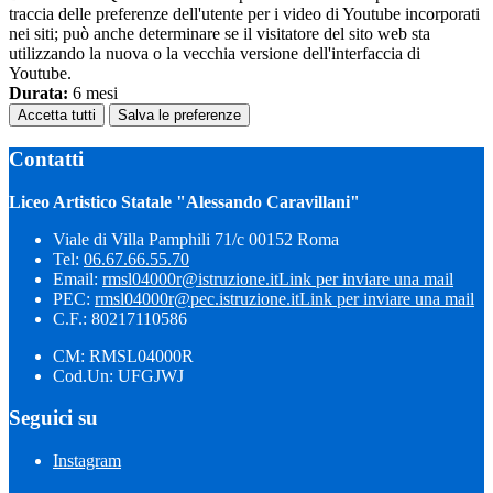
traccia delle preferenze dell'utente per i video di Youtube incorporati
nei siti; può anche determinare se il visitatore del sito web sta
utilizzando la nuova o la vecchia versione dell'interfaccia di
Youtube.
Durata:
6 mesi
Accetta tutti
Salva le preferenze
Contatti
Liceo Artistico Statale "Alessando Caravillani"
Viale di Villa Pamphili 71/c 00152 Roma
Tel:
06.67.66.55.70
Email:
rmsl04000r@istruzione.it
Link per inviare una mail
PEC:
rmsl04000r@pec.istruzione.it
Link per inviare una mail
C.F.: 80217110586
CM: RMSL04000R
Cod.Un: UFGJWJ
Seguici su
Instagram