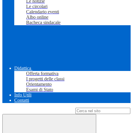
Le notizie
Le circolari
Calendario eventi
Albo online
Bacheca sindacale
Didattica
Offerta formativa
I progetti delle classi
Orientamento
Esami di Stato
Info Utili
Contatti
Campo di ricerca per le pagine del sito