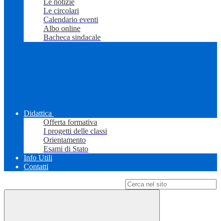
Le notizie
Le circolari
Calendario eventi
Albo online
Bacheca sindacale
Didattica
Offerta formativa
I progetti delle classi
Orientamento
Esami di Stato
Info Utili
Contatti
Campo di ricerca per le pagine del sito