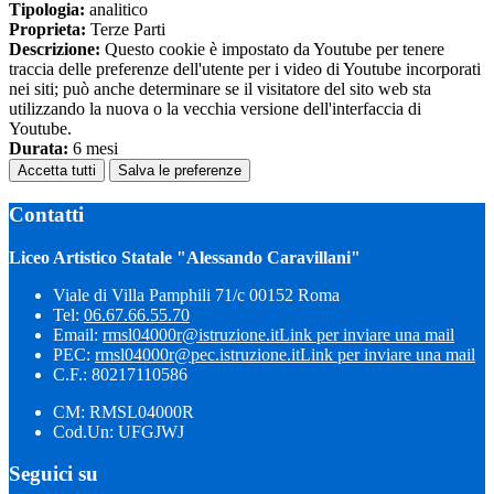
Tipologia:
analitico
Proprieta:
Terze Parti
Descrizione:
Questo cookie è impostato da Youtube per tenere
traccia delle preferenze dell'utente per i video di Youtube incorporati
nei siti; può anche determinare se il visitatore del sito web sta
utilizzando la nuova o la vecchia versione dell'interfaccia di
Youtube.
Durata:
6 mesi
Accetta tutti
Salva le preferenze
Contatti
Liceo Artistico Statale "Alessando Caravillani"
Viale di Villa Pamphili 71/c 00152 Roma
Tel:
06.67.66.55.70
Email:
rmsl04000r@istruzione.it
Link per inviare una mail
PEC:
rmsl04000r@pec.istruzione.it
Link per inviare una mail
C.F.: 80217110586
CM: RMSL04000R
Cod.Un: UFGJWJ
Seguici su