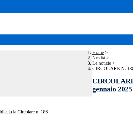
Home
>
Novità
>
Le notizie
>
CIRCOLARE N. 186 Co
CIRCOLARE N
gennaio 2025
blicata la Circolare n. 186