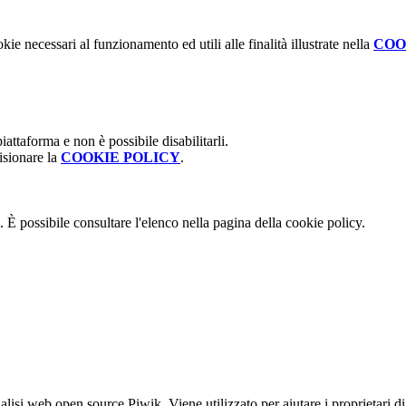
kie necessari al funzionamento ed utili alle finalità illustrate nella
COO
attaforma e non è possibile disabilitarli.
isionare la
COOKIE POLICY
.
 È possibile consultare l'elenco nella pagina della cookie policy.
lisi web open source Piwik. Viene utilizzato per aiutare i proprietari di