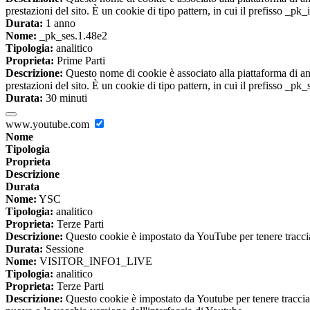
prestazioni del sito. È un cookie di tipo pattern, in cui il prefisso _pk
Durata:
1 anno
Nome:
_pk_ses.1.48e2
Tipologia:
analitico
Proprieta:
Prime Parti
Descrizione:
Questo nome di cookie è associato alla piattaforma di ana
prestazioni del sito. È un cookie di tipo pattern, in cui il prefisso _pk
Durata:
30 minuti
www.youtube.com
Nome
Tipologia
Proprieta
Descrizione
Durata
Nome:
YSC
Tipologia:
analitico
Proprieta:
Terze Parti
Descrizione:
Questo cookie è impostato da YouTube per tenere traccia 
Durata:
Sessione
Nome:
VISITOR_INFO1_LIVE
Tipologia:
analitico
Proprieta:
Terze Parti
Descrizione:
Questo cookie è impostato da Youtube per tenere traccia de