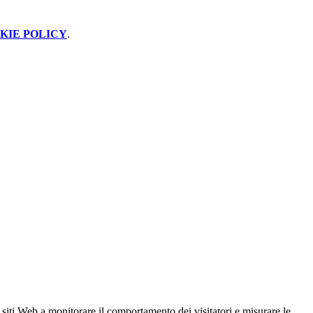
KIE POLICY
.
 siti Web a monitorare il comportamento dei visitatori e misurare le