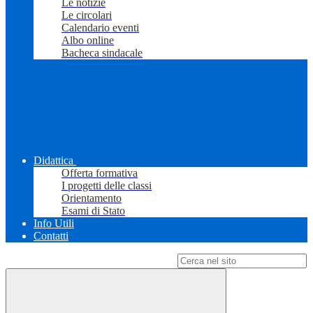
Le notizie
Le circolari
Calendario eventi
Albo online
Bacheca sindacale
Didattica
Offerta formativa
I progetti delle classi
Orientamento
Esami di Stato
Info Utili
Contatti
Campo di ricerca per le pagine del sito