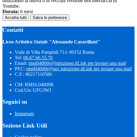
utilizzando la nuova o la vecchia versione dell'interfaccia di
Youtube.
Durata:
6 mesi
Accetta tutti
Salva le preferenze
Contatti
Liceo Artistico Statale "Alessando Caravillani"
Viale di Villa Pamphili 71/c 00152 Roma
Tel:
06.67.66.55.70
Email:
rmsl04000r@istruzione.it
Link per inviare una mail
PEC:
rmsl04000r@pec.istruzione.it
Link per inviare una mail
C.F.: 80217110586
CM: RMSL04000R
Cod.Un: UFGJWJ
Seguici su
Instagram
Sezione Link Utili