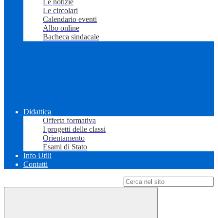
Le notizie
Le circolari
Calendario eventi
Albo online
Bacheca sindacale
Didattica
Offerta formativa
I progetti delle classi
Orientamento
Esami di Stato
Info Utili
Contatti
Campo di ricerca per le pagine del sito