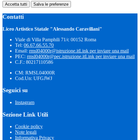
Accetta tutti
Salva le preferenze
Contatti
Liceo Artistico Statale "Alessando Caravillani"
Viale di Villa Pamphili 71/c 00152 Roma
Tel:
06.67.66.55.70
Email:
rmsl04000r@istruzione.it
Link per inviare una mail
PEC:
rmsl04000r@pec.istruzione.it
Link per inviare una mail
C.F.: 80217110586
CM: RMSL04000R
Cod.Un: UFGJWJ
Seguici su
Instagram
Sezione Link Utili
Cookie policy
Note legali
Informativa Privacy