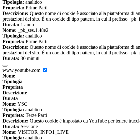
Tipologia:
analitico
Proprieta:
Prime Parti
Descrizione:
Questo nome di cookie è associato alla piattaforma di ana
prestazioni del sito. È un cookie di tipo pattern, in cui il prefisso _pk
Durata:
1 anno
Nome:
_pk_ses.1.48e2
Tipologia:
analitico
Proprieta:
Prime Parti
Descrizione:
Questo nome di cookie è associato alla piattaforma di ana
prestazioni del sito. È un cookie di tipo pattern, in cui il prefisso _pk
Durata:
30 minuti
www.youtube.com
Nome
Tipologia
Proprieta
Descrizione
Durata
Nome:
YSC
Tipologia:
analitico
Proprieta:
Terze Parti
Descrizione:
Questo cookie è impostato da YouTube per tenere traccia 
Durata:
Sessione
Nome:
VISITOR_INFO1_LIVE
Tipologia:
analitico