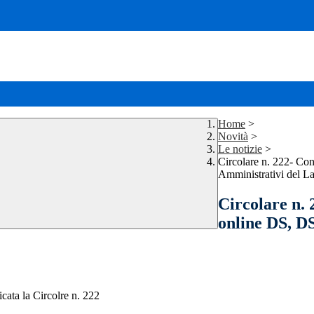
Home
>
Novità
>
Le notizie
>
Circolare n. 222- Co
Amministrativi del L
Circolare n.
online DS, D
icata la Circolre n. 222