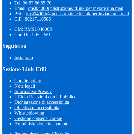
Tel:
06.67.66.55.70
Email:
rmsl04000r@istruzione.it
Link per inviare una mail
PEC:
rmsl04000r@pec.istruzione.it
Link per inviare una mail
C.F.: 80217110586
CM: RMSL04000R
Cod.Un: UFGJWJ
Seguici su
Instagram
Sezione Link Utili
Cookie policy
Note legali
Informativa Privacy
Ufficio Relazioni con il Pubblico
Dichiarazione di accessibilità
Obiettivi di accessibilità
Whistleblowing
Gestione consensi cookie
Amministrazione trasparente
Pagina visualizzata
120
volte