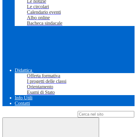
Le notizie
Le circolari
Calendario eventi
Albo online
Bacheca sindacale
Didattica
Offerta formativa
I progetti delle classi
Orientamento
Esami di Stato
Info Utili
Contatti
Campo di ricerca per le pagine del sito