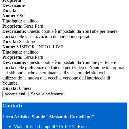
Proprieta
Descrizione
Durata
Nome:
YSC
Tipologia:
analitico
Proprieta:
Terze Parti
Descrizione:
Questo cookie è impostato da YouTube per tenere
traccia delle visualizzazioni dei video incorporati.
Durata:
Sessione
Nome:
VISITOR_INFO1_LIVE
Tipologia:
analitico
Proprieta:
Terze Parti
Descrizione:
Questo cookie è impostato da Youtube per tenere
traccia delle preferenze dell'utente per i video di Youtube incorporati
nei siti; può anche determinare se il visitatore del sito web sta
utilizzando la nuova o la vecchia versione dell'interfaccia di
Youtube.
Durata:
6 mesi
Accetta tutti
Salva le preferenze
Contatti
Liceo Artistico Statale "Alessando Caravillani"
Viale di Villa Pamphili 71/c 00152 Roma