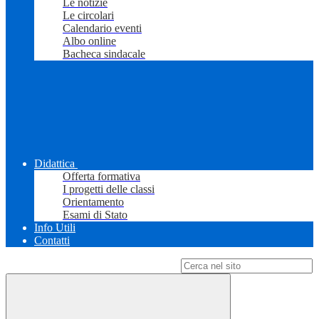
Le notizie
Le circolari
Calendario eventi
Albo online
Bacheca sindacale
Didattica
Offerta formativa
I progetti delle classi
Orientamento
Esami di Stato
Info Utili
Contatti
Campo di ricerca per le pagine del sito