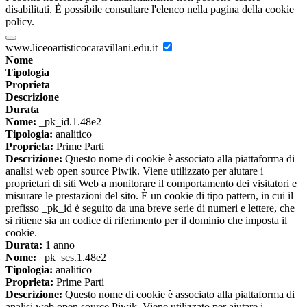
disabilitati. È possibile consultare l'elenco nella pagina della cookie
policy.
www.liceoartisticocaravillani.edu.it
Nome
Tipologia
Proprieta
Descrizione
Durata
Nome:
_pk_id.1.48e2
Tipologia:
analitico
Proprieta:
Prime Parti
Descrizione:
Questo nome di cookie è associato alla piattaforma di
analisi web open source Piwik. Viene utilizzato per aiutare i
proprietari di siti Web a monitorare il comportamento dei visitatori e
misurare le prestazioni del sito. È un cookie di tipo pattern, in cui il
prefisso _pk_id è seguito da una breve serie di numeri e lettere, che
si ritiene sia un codice di riferimento per il dominio che imposta il
cookie.
Durata:
1 anno
Nome:
_pk_ses.1.48e2
Tipologia:
analitico
Proprieta:
Prime Parti
Descrizione:
Questo nome di cookie è associato alla piattaforma di
analisi web open source Piwik. Viene utilizzato per aiutare i