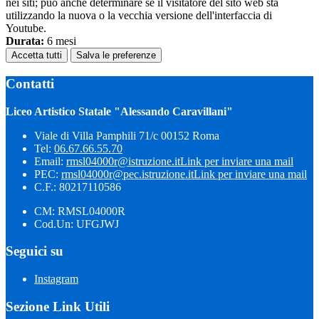
nei siti; può anche determinare se il visitatore del sito web sta
utilizzando la nuova o la vecchia versione dell'interfaccia di
Youtube.
Durata:
6 mesi
Accetta tutti
Salva le preferenze
Contatti
Liceo Artistico Statale "Alessando Caravillani"
Viale di Villa Pamphili 71/c 00152 Roma
Tel:
06.67.66.55.70
Email:
rmsl04000r@istruzione.it
Link per inviare una mail
PEC:
rmsl04000r@pec.istruzione.it
Link per inviare una mail
C.F.: 80217110586
CM: RMSL04000R
Cod.Un: UFGJWJ
Seguici su
Instagram
Sezione Link Utili